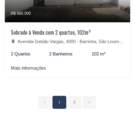
R$ 660.000
Sobrado à Venda com 2 quartos, 102m²
Avenida Getúlio Vargas, 4000 - Barrinha, São Lourenço do Sul-RS
2 Quartos
2 Banheiros
102 m²
Mais informações
‹
1
2
›