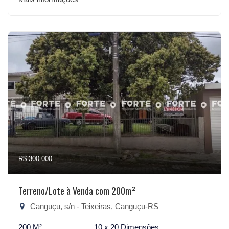
R$ 300.000
Terreno/Lote à Venda com 200m²
Canguçu, s/n - Teixeiras, Canguçu-RS
200 M²
10 x 20 Dimensões