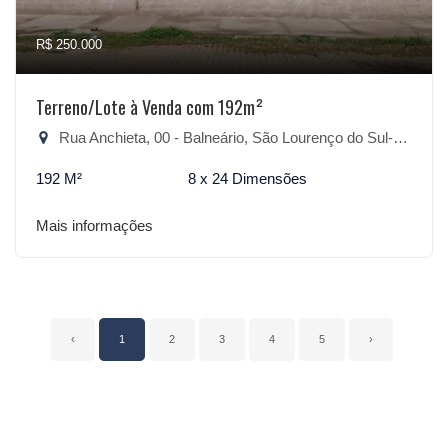
R$ 250.000
Terreno/Lote à Venda com 192m²
Rua Anchieta, 00 - Balneário, São Lourenço do Sul-RS
192 M²
8 x 24 Dimensões
Mais informações
‹
1
2
3
4
5
›