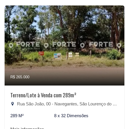
R$ 265.000
Terreno/Lote à Venda com 289m²
Rua São João, 00 - Navegantes, São Lourenço do Sul-RS
289 M²
8 x 32 Dimensões