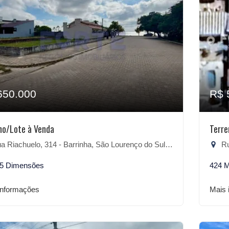
650.000
R$ 
no/Lote à Venda
Terr
 Riachuelo, 314 - Barrinha, São Lourenço do Sul-RS
Rua
25 Dimensões
424 
informações
Mais 