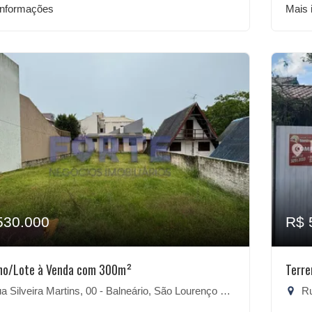
informações
Mais 
530.000
R$ 
no/Lote à Venda com 300m²
Terr
 Silveira Martins, 00 - Balneário, São Lourenço do Sul-RS
Rua