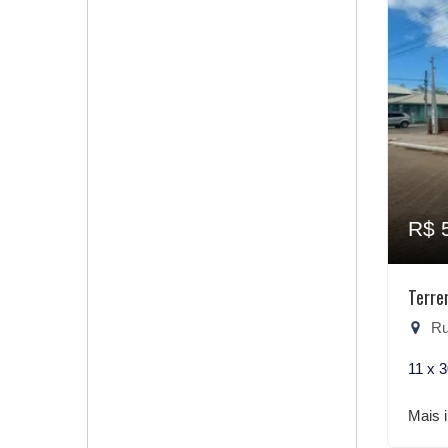
R$ 
Terre
Rua
11 x 
Mais 