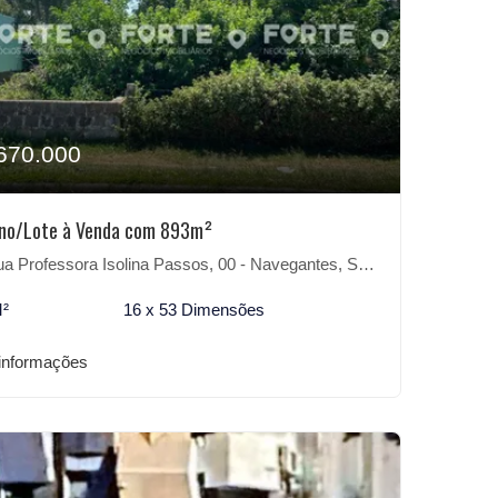
670.000
eno/Lote à Venda com 893m²
 Professora Isolina Passos, 00 - Navegantes, São Lourenço do Sul-RS
M²
16 x 53 Dimensões
informações