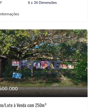
M²
6 x 34 Dimensões
informações
500.000
eno/Lote à Venda com 250m²