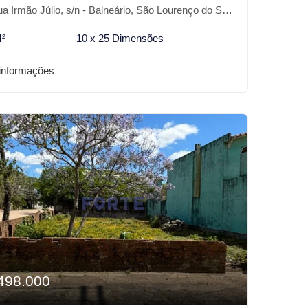
 Irmão Júlio, s/n - Balneário, São Lourenço do Sul-RS
M²
10 x 25 Dimensões
informações
498.000