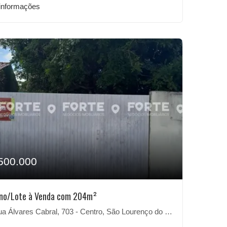
informações
500.000
eno/Lote à Venda com 204m²
 Álvares Cabral, 703 - Centro, São Lourenço do Sul-RS