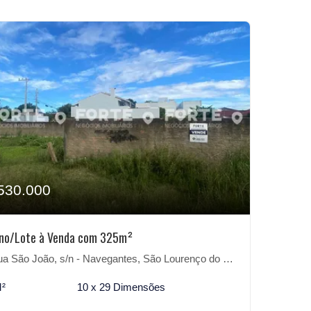
530.000
eno/Lote à Venda com 325m²
 São João, s/n - Navegantes, São Lourenço do Sul-RS
M²
10 x 29 Dimensões