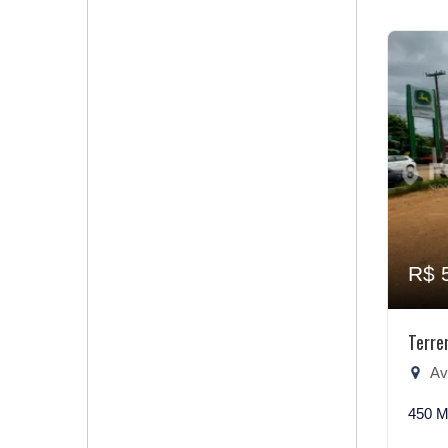
R$ 
Terre
Aven
450 M