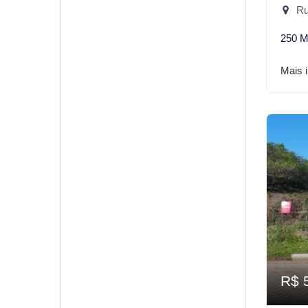
Rua
250 M
Mais 
R$ 