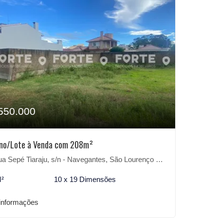
550.000
eno/Lote à Venda com 208m²
 Sepé Tiaraju, s/n - Navegantes, São Lourenço do Sul-RS
M²
10 x 19 Dimensões
informações