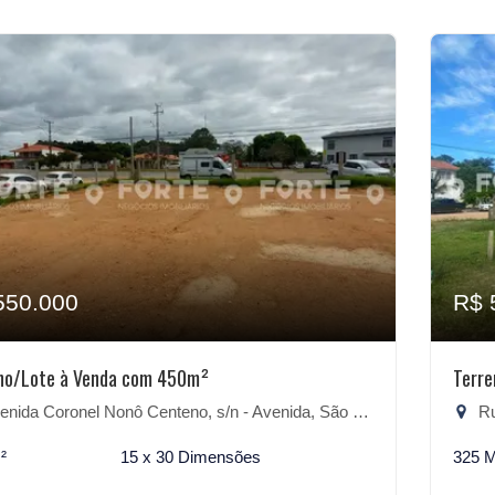
550.000
R$ 
no/Lote à Venda com 450m²
Terr
ida Coronel Nonô Centeno, s/n - Avenida, São Lourenço do Sul-RS
Rua
²
15 x 30 Dimensões
325 