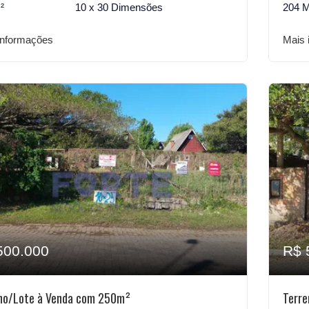
²
10 x 30 Dimensões
204 
informações
Mais 
500.000
R$ 
no/Lote à Venda com 250m²
Terr