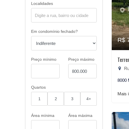
Localidades
Em condomínio fechado?
R$ 
Terre
Preço mínimo
Preço máximo
Rua
8000 
Quartos
Mais 
1
2
3
4+
Área mínima
Área máxima