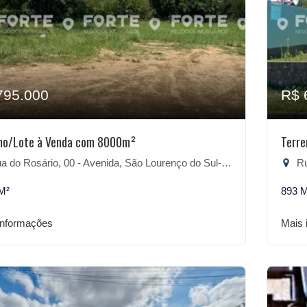
795.000
R$ 
no/Lote à Venda com 8000m²
Terr
 do Rosário, 00 - Avenida, São Lourenço do Sul-RS
Rua
M²
893 
informações
Mais 