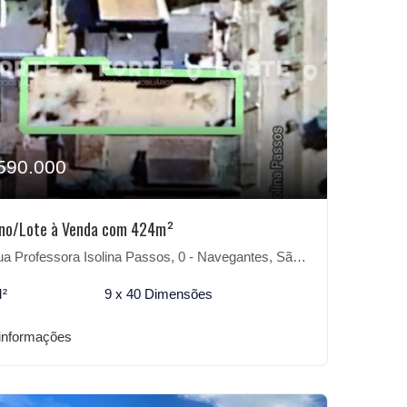
590.000
eno/Lote à Venda com 424m²
 Professora Isolina Passos, 0 - Navegantes, São Lourenço do Sul-RS
M²
9 x 40 Dimensões
informações