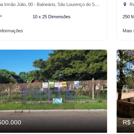
 Irmão Júlio, 00 - Balneário, São Lourenço do Sul-RS
Rua
²
10 x 25 Dimensões
250 
informações
Mais 
500.000
R$ 