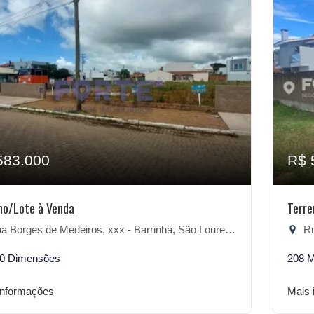
583.000
R$ 
no/Lote à Venda
Terr
 Borges de Medeiros, xxx - Barrinha, São Lourenço do Sul-RS
Rua
30 Dimensões
208 
informações
Mais 