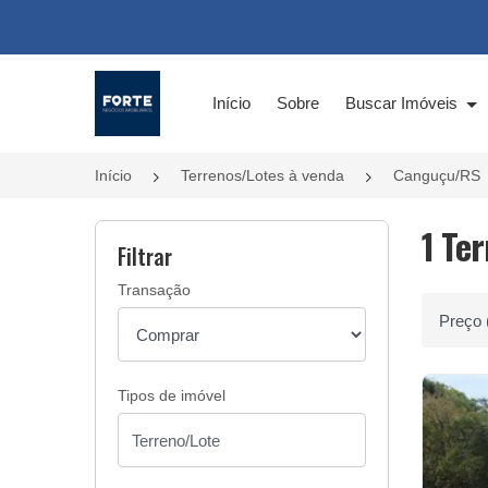
Página inicial
Início
Sobre
Buscar Imóveis
Início
Terrenos/Lotes à venda
Canguçu/RS
1 Te
Filtrar
Transação
Ordenar 
Tipos de imóvel