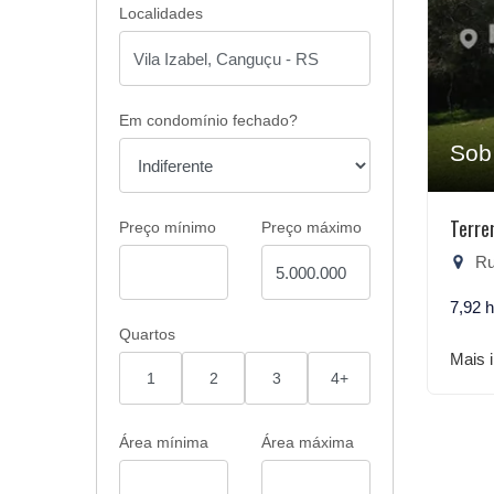
Localidades
Em condomínio fechado?
Sob
Terre
Preço mínimo
Preço máximo
Rua
7,92 
Quartos
Mais 
1
2
3
4+
Área mínima
Área máxima