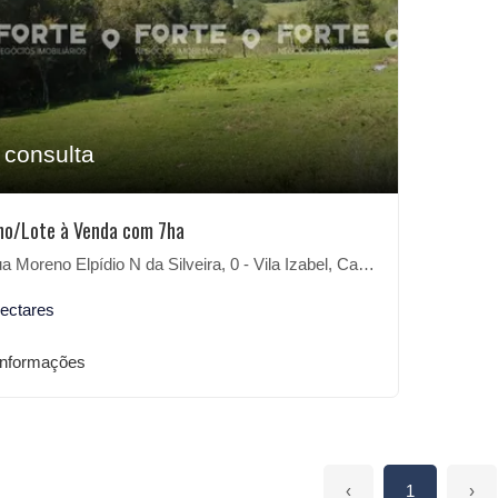
 consulta
no/Lote à Venda com 7ha
 Moreno Elpídio N da Silveira, 0 - Vila Izabel, Canguçu-RS
hectares
informações
‹
1
›