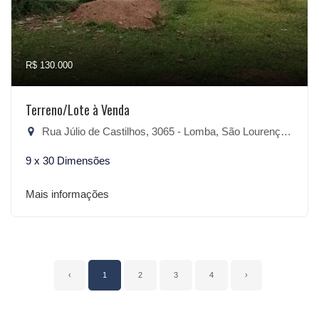
R$ 130.000
Terreno/Lote à Venda
Rua Júlio de Castilhos, 3065 - Lomba, São Lourenço do Sul-RS
9 x 30 Dimensões
Mais informações
‹
1
2
3
4
›