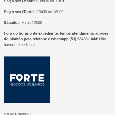
Seg à sex (Manhã)
:
08h30 às 11h30
Seg à sex (Tarde)
:
13h30 às 18h00
Sábados
:
9h às 12h00
Fora do horário de expediente, temos atendimento através
do plantão pelo telefone e whatsapp (53) 98406-1044
:
Não
haverá expediente
Página inicial
CRECI: 26297-J