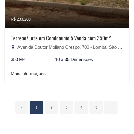
R$ 233.200
Terreno/Lote em Condomínio à Venda com 350m²
Avenida Doutor Moliano Crespo, 700 - Lomba, São Lourenço do Sul-RS
350 M²
10 x 35 Dimensões
Mais informações
‹
1
2
3
4
5
›