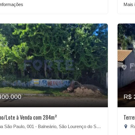
informações
Mais 
400.000
R$ 
no/Lote à Venda com 284m²
Terre
 São Paulo, 001 - Balneário, São Lourenço do Sul-RS
Rua