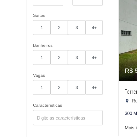
Suítes
1
2
3
4+
Banheiros
1
2
3
4+
R$ 
Vagas
1
2
3
4+
Terre
Rua
Características
300 M
Mais 