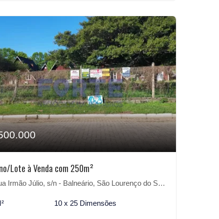
500.000
eno/Lote à Venda com 250m²
 Irmão Júlio, s/n - Balneário, São Lourenço do Sul-RS
M²
10 x 25 Dimensões