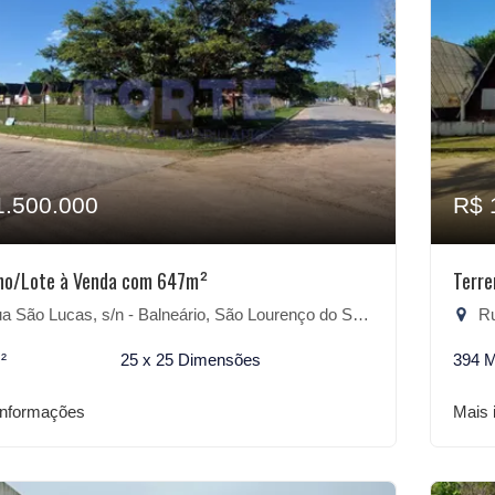
1.500.000
R$ 
no/Lote à Venda com 647m²
Terr
 São Lucas, s/n - Balneário, São Lourenço do Sul-RS
Rua
²
25 x 25 Dimensões
394 
informações
Mais 