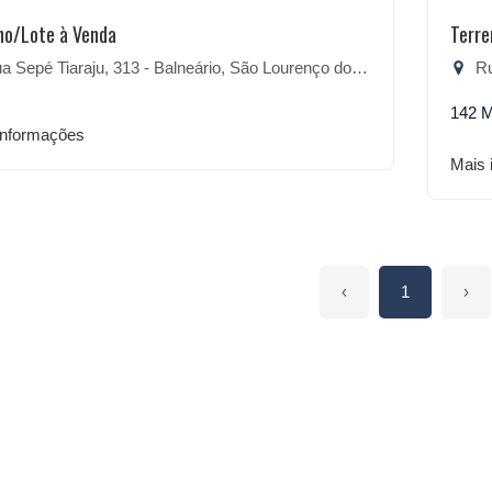
no/Lote à Venda
Terre
 Sepé Tiaraju, 313 - Balneário, São Lourenço do Sul-RS
Rua
142 
informações
Mais 
‹
1
›