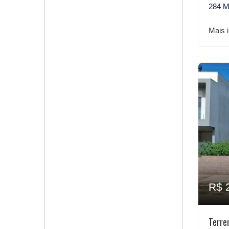
284 M
Mais 
R$ 
Terre