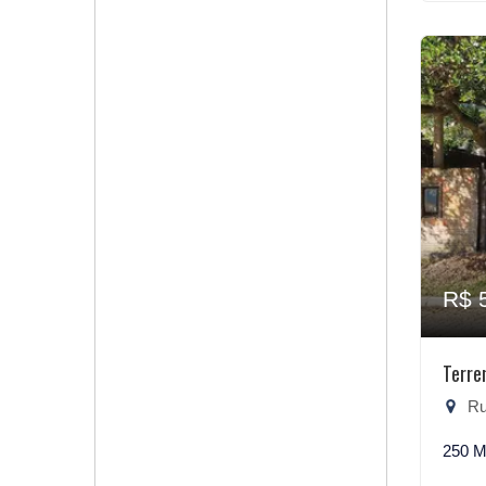
R$ 
Terre
Rua
250 M