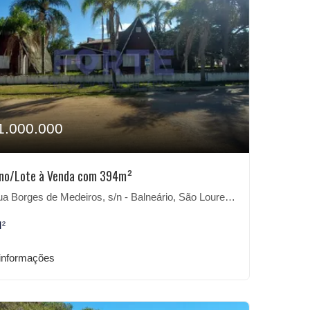
1.000.000
eno/Lote à Venda com 394m²
 Borges de Medeiros, s/n - Balneário, São Lourenço do Sul-RS
M²
informações