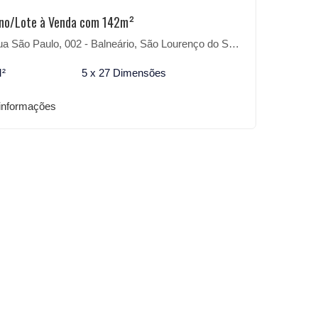
no/Lote à Venda com 142m²
 São Paulo, 002 - Balneário, São Lourenço do Sul-RS
M²
5 x 27 Dimensões
informações