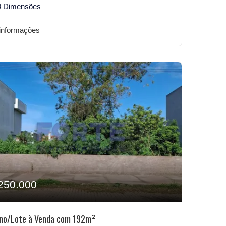
9 Dimensões
informações
250.000
no/Lote à Venda com 192m²