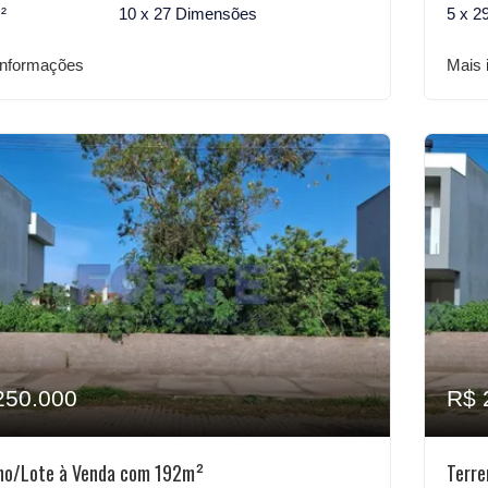
²
10 x 27 Dimensões
5 x 2
informações
Mais 
250.000
R$ 
no/Lote à Venda com 192m²
Terre