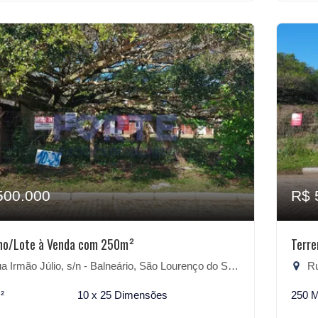
500.000
R$ 
no/Lote à Venda com 250m²
Terr
 Irmão Júlio, s/n - Balneário, São Lourenço do Sul-RS
Rua
²
10 x 25 Dimensões
250 