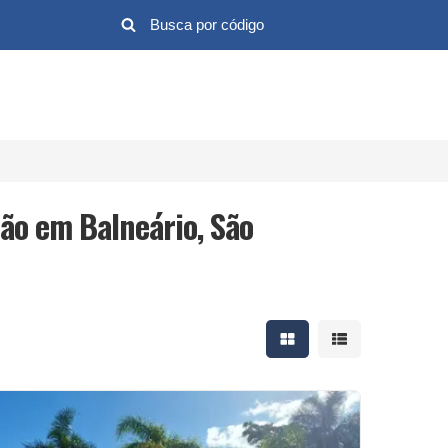
hão em Balneário, São
Mostrar resultados em 
Mostrar resultad