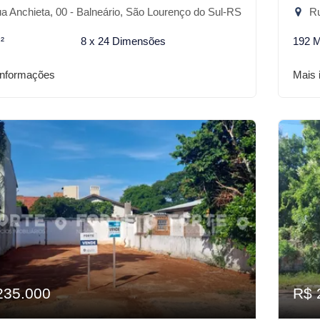
 Anchieta, 00 - Balneário, São Lourenço do Sul-RS
Ru
²
8 x 24 Dimensões
192 
informações
Mais 
235.000
R$ 