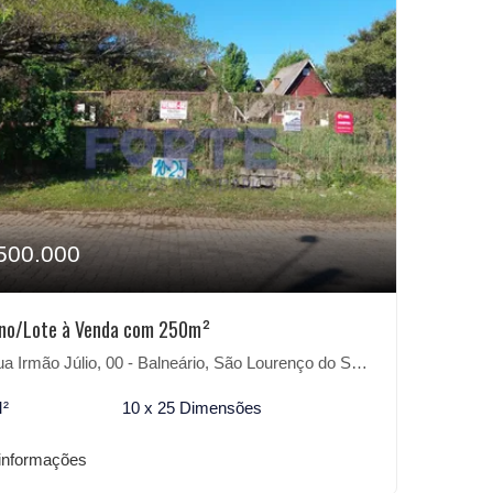
500.000
eno/Lote à Venda com 250m²
 Irmão Júlio, 00 - Balneário, São Lourenço do Sul-RS
M²
10 x 25 Dimensões
informações