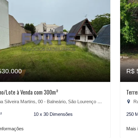
530.000
R$ 
no/Lote à Venda com 300m²
Terr
 Silveira Martins, 00 - Balneário, São Lourenço do Sul-RS
Rua
²
10 x 30 Dimensões
250 
informações
Mais 