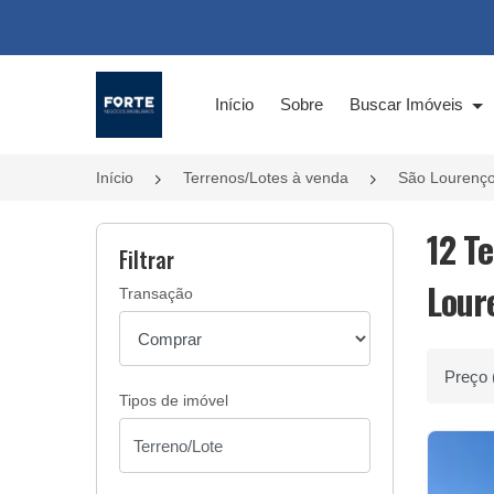
Página inicial
Início
Sobre
Buscar Imóveis
Início
Terrenos/Lotes à venda
São Lourenço
12 T
Filtrar
Lour
Transação
Ordenar 
Tipos de imóvel