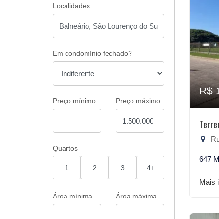
Localidades
Em condomínio fechado?
R$ 
Preço mínimo
Preço máximo
Terre
Rua
Quartos
647 M
1
2
3
4+
Mais 
Área mínima
Área máxima