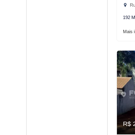
Rua
192 M
Mais 
R$ 