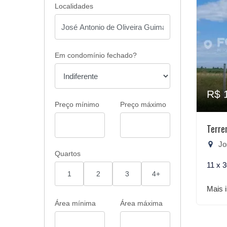
Localidades
Em condomínio fechado?
R$ 
Preço mínimo
Preço máximo
Terre
José
Quartos
11 x 
1
2
3
4+
Mais 
Área mínima
Área máxima