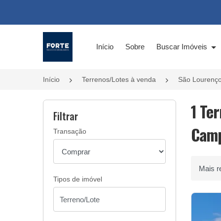
Página inicial
Início
Sobre
Buscar Imóveis
Início
Terrenos/Lotes à venda
São Lourenço
1 Te
Filtrar
Camp
Transação
Ordenar 
Tipos de imóvel