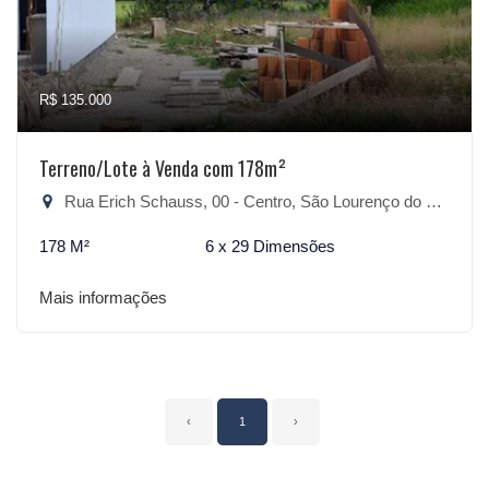
R$ 135.000
Terreno/Lote à Venda com 178m²
Rua Erich Schauss, 00 - Centro, São Lourenço do Sul-RS
178 M²
6 x 29 Dimensões
Mais informações
‹
1
›