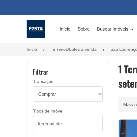
Página inicial
Início
Sobre
Buscar Imóveis
Início
Terrenos/Lotes à venda
São Lourenço
1 Te
Filtrar
sete
Transação
Ordenar 
Tipos de imóvel