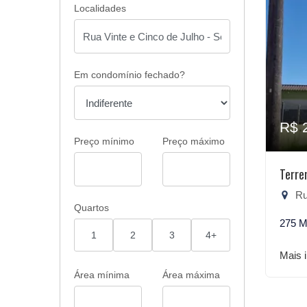
Localidades
Em condomínio fechado?
R$ 
Preço mínimo
Preço máximo
Terre
Rua 
Quartos
275 M
1
2
3
4+
Mais 
Área mínima
Área máxima