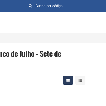
co de Julho - Sete de
Mostrar resultados em 
Mostrar resultad