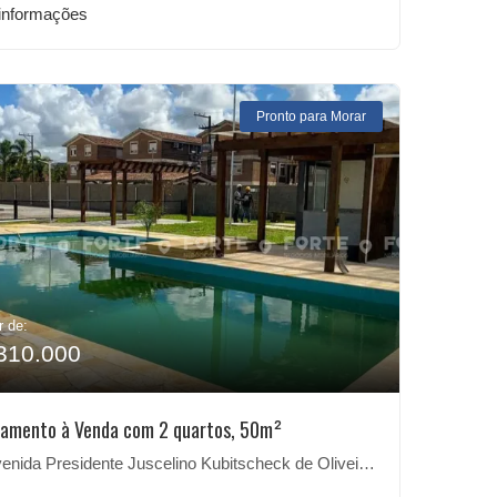
informações
Pronto para Morar
r de:
310.000
amento à Venda com 2 quartos, 50m²
ida Presidente Juscelino Kubitscheck de Oliveira, 1916 - São Gonçalo, Pelotas-RS