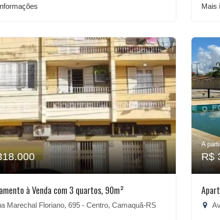
informações
Mais 
A parti
318.000
R$ 
amento à Venda com 3 quartos, 90m²
Apart
a Marechal Floriano, 695 - Centro, Camaquã-RS
Aven