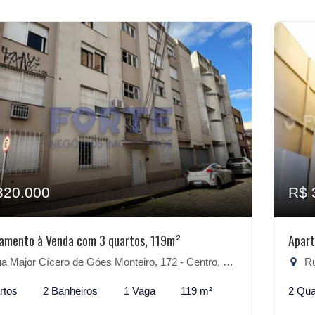
320.000
R$ 
amento à Venda com 3 quartos, 119m²
Apart
 Major Cícero de Góes Monteiro, 172 - Centro, Pelotas-RS
Rua
rtos
2 Banheiros
1 Vaga
119 m²
2 Qua