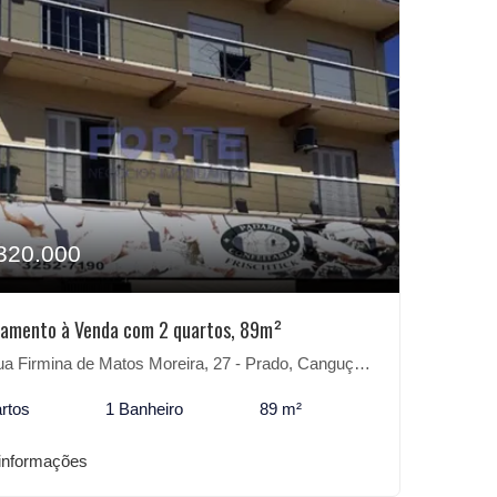
320.000
amento à Venda com 2 quartos, 89m²
a Firmina de Matos Moreira, 27 - Prado, Canguçu-RS
rtos
1 Banheiro
89 m²
informações