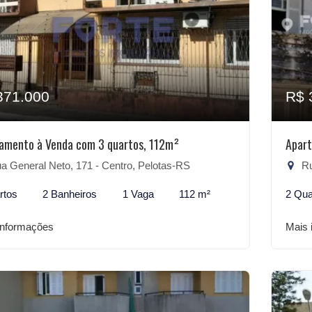
371.000
R$ 
amento à Venda com 3 quartos, 112m²
Apart
 General Neto, 171 - Centro, Pelotas-RS
Ru
rtos
2 Banheiros
1 Vaga
112 m²
2 Qua
informações
Mais 