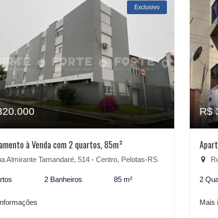
Exclusivo
320.000
R$ 
amento à Venda com 2 quartos, 85m²
Apart
a Almirante Tamandaré, 514 - Centro, Pelotas-RS
Ru
rtos
2 Banheiros
85 m²
2 Qua
informações
Mais 