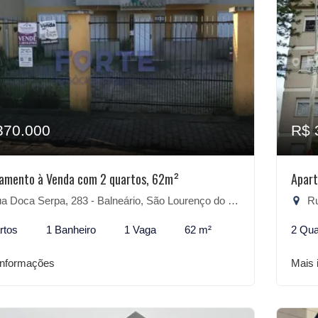
370.000
R$ 
amento à Venda com 2 quartos, 62m²
Apart
 Doca Serpa, 283 - Balneário, São Lourenço do Sul-RS
Rua
rtos
1 Banheiro
1 Vaga
62 m²
2 Qua
informações
Mais 