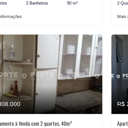
rtos
2 Banheiros
90 m²
2 Qua
informações
Mais 
308.000
R$ 
amento à Venda com 2 quartos, 40m²
Apart