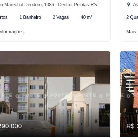
a Marechal Deodoro, 1086 - Centro, Pelotas-RS
Av
rtos
1 Banheiro
2 Vagas
40 m²
2 Qua
informações
Mais 
290.000
R$ 