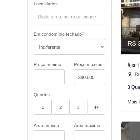
Localidades
Em condomínio fechado?
R$ 
Apart
Preço mínimo
Preço máximo
Rua
3 Qua
Quartos
Mais 
1
2
3
4+
Área mínima
Área máxima