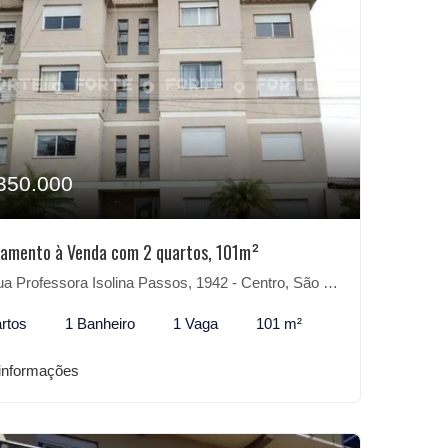
350.000
amento à Venda com 2 quartos, 101m²
 Professora Isolina Passos, 1942 - Centro, São Lourenço do Sul-RS
rtos
1 Banheiro
1 Vaga
101 m²
informações