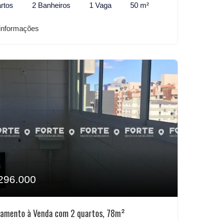
rtos
2 Banheiros
1 Vaga
50 m²
informações
296.000
amento à Venda com 2 quartos, 78m²