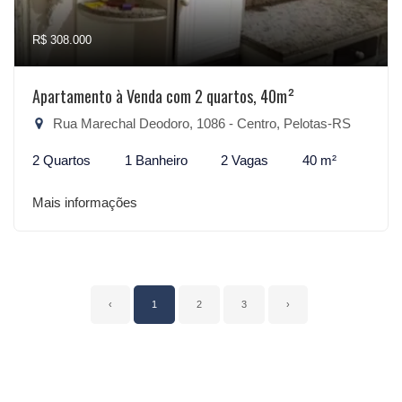
R$ 308.000
Apartamento à Venda com 2 quartos, 40m²
Rua Marechal Deodoro, 1086 - Centro, Pelotas-RS
2 Quartos
1 Banheiro
2 Vagas
40 m²
Mais informações
‹
1
2
3
›