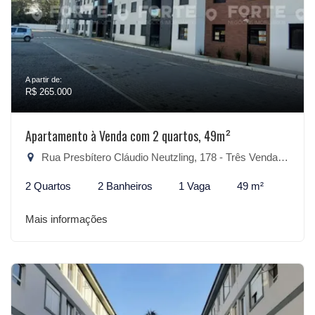
A partir de:
R$ 265.000
Apartamento à Venda com 2 quartos, 49m²
Rua Presbítero Cláudio Neutzling, 178 - Três Vendas, Pelotas-RS
2 Quartos
2 Banheiros
1 Vaga
49 m²
Mais informações