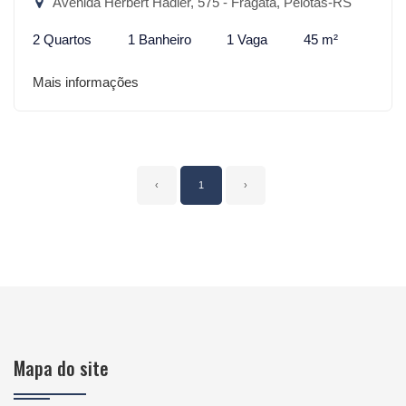
Avenida Herbert Hadler, 575 - Fragata, Pelotas-RS
2 Quartos
1 Banheiro
1 Vaga
45 m²
Mais informações
‹
1
›
Mapa do site