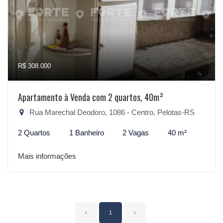
R$ 308.000
Apartamento à Venda com 2 quartos, 40m²
Rua Marechal Deodoro, 1086 - Centro, Pelotas-RS
2 Quartos
1 Banheiro
2 Vagas
40 m²
Mais informações
‹
1
›