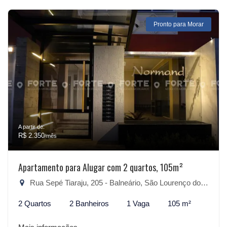
Pronto para Morar
A partir de:
R$ 2.350
/mês
Apartamento para Alugar com 2 quartos, 105m²
Rua Sepé Tiaraju, 205 - Balneário, São Lourenço do Sul-RS
2 Quartos
2 Banheiros
1 Vaga
105 m²