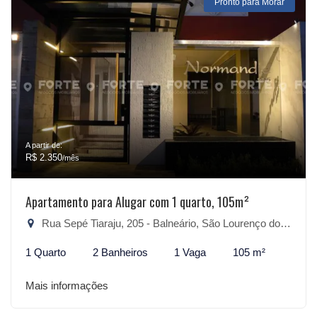
Pronto para Morar
A partir de:
R$ 2.350
/mês
Apartamento para Alugar com 1 quarto, 105m²
Rua Sepé Tiaraju, 205 - Balneário, São Lourenço do Sul-RS
1 Quarto
2 Banheiros
1 Vaga
105 m²
Mais informações