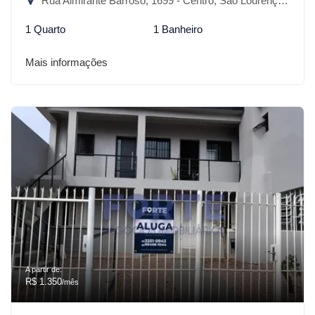
Rua Almirante Barroso, 1699 - Centro, São Lourenço do Sul-RS
1 Quarto
1 Banheiro
Mais informações
A partir de:
R$ 1.350
/mês