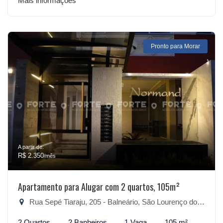
Mais informações
Pronto para Morar
A partir de:
R$ 2.350
/mês
Apartamento para Alugar com 2 quartos, 105m²
Rua Sepé Tiaraju, 205 - Balneário, São Lourenço do Sul-RS
2 Quartos
2 Banheiros
1 Vaga
105 m²