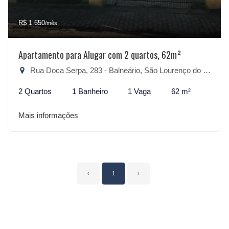
R$ 1.650
/mês
Apartamento para Alugar com 2 quartos, 62m²
Rua Doca Serpa, 283 - Balneário, São Lourenço do Sul-RS
2 Quartos
1 Banheiro
1 Vaga
62 m²
Mais informações
‹
1
›