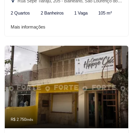
Rua Sepé Tiaraju, 205 - Balneário, São Lourenço do Sul-RS
2 Quartos
2 Banheiros
1 Vaga
105 m²
Mais informações
R$ 2.750
/mês