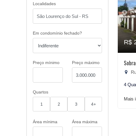
Localidades
Em condomínio fechado?
R$ 
Sobra
Preço mínimo
Preço máximo
Rua
4 Qua
Quartos
Mais 
1
2
3
4+
Área mínima
Área máxima