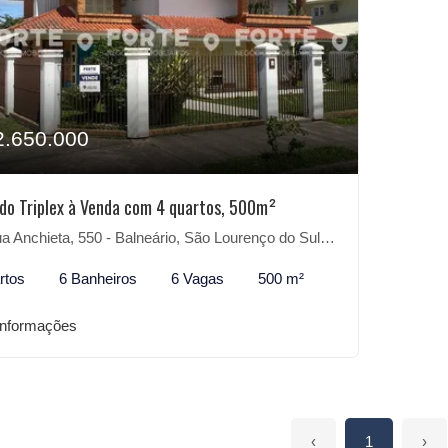
2.650.000
do Triplex à Venda com 4 quartos, 500m²
 Anchieta, 550 - Balneário, São Lourenço do Sul-RS
rtos
6 Banheiros
6 Vagas
500 m²
informações
‹
1
›