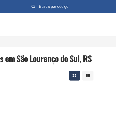
es em São Lourenço do Sul, RS
Mostrar resultados em 
Mostrar resultad