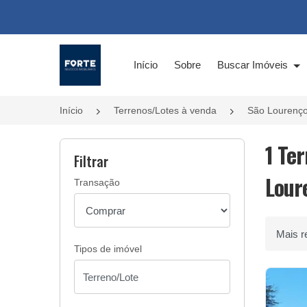
Página inicial
Início
Sobre
Buscar Imóveis
Início
Terrenos/Lotes à venda
São Lourenço
1 Te
Filtrar
Lour
Transação
Ordenar 
Tipos de imóvel