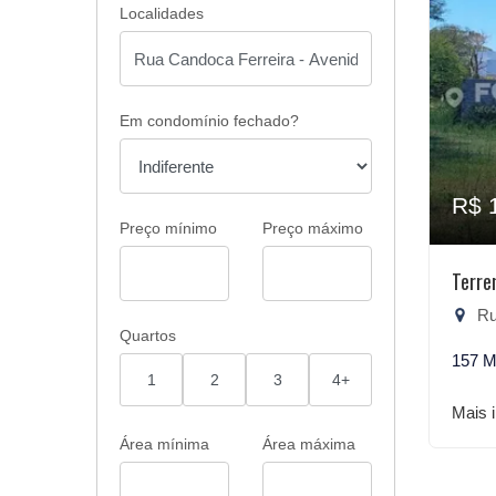
Localidades
Em condomínio fechado?
R$ 
Preço mínimo
Preço máximo
Terre
Rua
Quartos
157 M
1
2
3
4+
Mais 
Área mínima
Área máxima