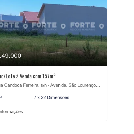
149.000
no/Lote à Venda com 157m²
 Candoca Ferreira, s/n - Avenida, São Lourenço do Sul-RS
²
7 x 22 Dimensões
informações